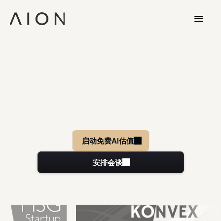
您毕生心血的企业，精准估值—只需数
秒。
AION将前沿AI技术与最新市场数据深度融合，为您
提供有据可依、100%保密的企业估值。这是您成功
推进继任或退出规划的坚实数据基础。
启动免费AI估值
安排会谈